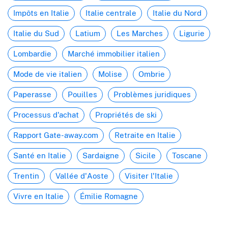
Impôts en Italie
Italie centrale
Italie du Nord
Italie du Sud
Latium
Les Marches
Ligurie
Lombardie
Marché immobilier italien
Mode de vie italien
Molise
Ombrie
Paperasse
Pouilles
Problèmes juridiques
Processus d'achat
Propriétés de ski
Rapport Gate-away.com
Retraite en Italie
Santé en Italie
Sardaigne
Sicile
Toscane
Trentin
Vallée d'Aoste
Visiter l'Italie
Vivre en Italie
Émilie Romagne