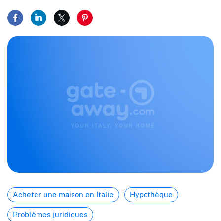
Partager sur Facebook
Partager sur LinkedIn
Partager sur X
Partager sur Pinterest
Acheter une maison en Italie
Hypothèque
Problèmes juridiques