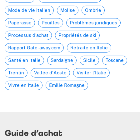
Mode de vie italien
Molise
Ombrie
Paperasse
Pouilles
Problèmes juridiques
Processus d'achat
Propriétés de ski
Rapport Gate-away.com
Retraite en Italie
Santé en Italie
Sardaigne
Sicile
Toscane
Trentin
Vallée d'Aoste
Visiter l'Italie
Vivre en Italie
Émilie Romagne
Guide d’achat