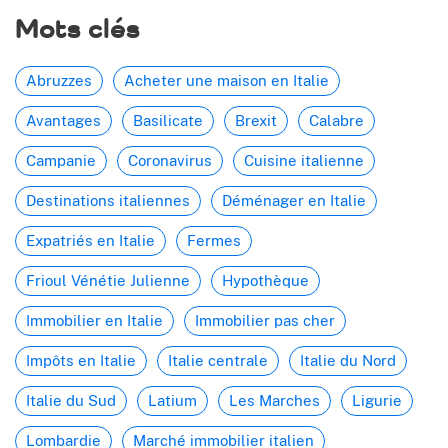
Mots clés
Abruzzes
Acheter une maison en Italie
Avantages
Basilicate
Brexit
Calabre
Campanie
Coronavirus
Cuisine italienne
Destinations italiennes
Déménager en Italie
Expatriés en Italie
Fermes
Frioul Vénétie Julienne
Hypothèque
Immobilier en Italie
Immobilier pas cher
Impôts en Italie
Italie centrale
Italie du Nord
Italie du Sud
Latium
Les Marches
Ligurie
Lombardie
Marché immobilier italien