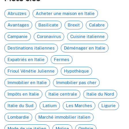
Abruzzes
Acheter une maison en Italie
Avantages
Basilicate
Brexit
Calabre
Campanie
Coronavirus
Cuisine italienne
Destinations italiennes
Déménager en Italie
Expatriés en Italie
Fermes
Frioul Vénétie Julienne
Hypothèque
Immobilier en Italie
Immobilier pas cher
Impôts en Italie
Italie centrale
Italie du Nord
Italie du Sud
Latium
Les Marches
Ligurie
Lombardie
Marché immobilier italien
Mode de vie italien
Molise
Ombrie