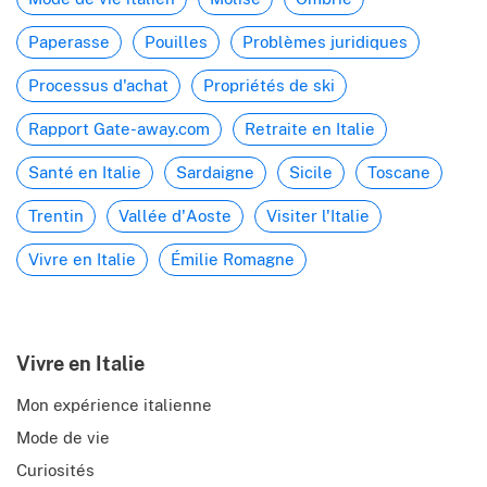
Paperasse
Pouilles
Problèmes juridiques
Processus d'achat
Propriétés de ski
Rapport Gate-away.com
Retraite en Italie
Santé en Italie
Sardaigne
Sicile
Toscane
Trentin
Vallée d'Aoste
Visiter l'Italie
Vivre en Italie
Émilie Romagne
Vivre en Italie
Mon expérience italienne
Mode de vie
Curiosités