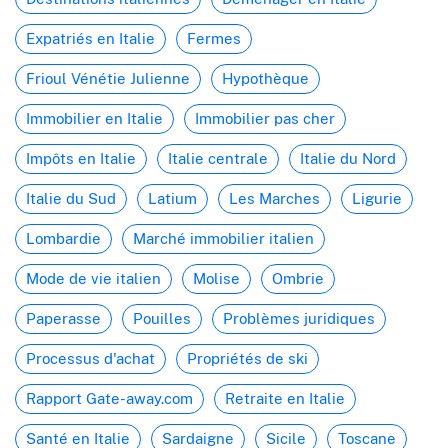
Expatriés en Italie
Fermes
Frioul Vénétie Julienne
Hypothèque
Immobilier en Italie
Immobilier pas cher
Impôts en Italie
Italie centrale
Italie du Nord
Italie du Sud
Latium
Les Marches
Ligurie
Lombardie
Marché immobilier italien
Mode de vie italien
Molise
Ombrie
Paperasse
Pouilles
Problèmes juridiques
Processus d'achat
Propriétés de ski
Rapport Gate-away.com
Retraite en Italie
Santé en Italie
Sardaigne
Sicile
Toscane