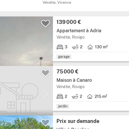
Vénétie, Vicence
139 000 €
Appartement à Adria
Vénétie, Rovigo
3
2
130 m²
garage
75 000 €
Maison à Canaro
Vénétie, Rovigo
2
2
215 m²
jardin
Prix sur demande