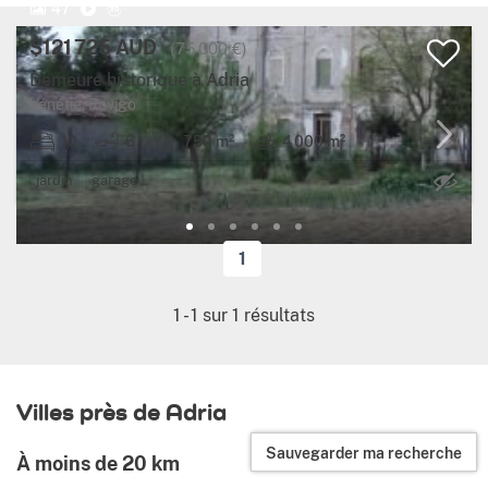
47
$121 725 AUD
(75 000 €)
Demeure historique à Adria
Vénétie, Rovigo
10
6
750 m²
4 000 m²
Ca
jardin
garage
1
1
-
1
sur
1
résultats
Villes près de Adria
Sauvegarder ma recherche
À moins de 20 km