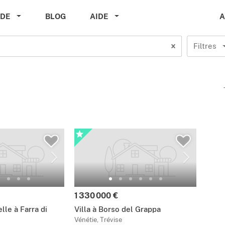
A
IDE
BLOG
AIDE
Filtres
1 330 000 €
lle à Farra di
Villa à Borso del Grappa
Vénétie, Trévise