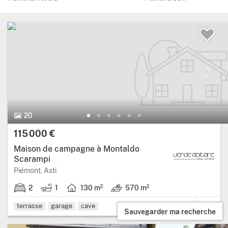
20 Photos.
20
Prix:
115 000 €
Maison de campagne à Montaldo
Scarampi
Région: Piémont, province: Asti.
Piémont, Asti
2
1
130 m²
570 m²
2 chambres.
1 salle de bain.
Surface habitable: 130 mètres carrés.
Terrain: 570 m².
terrasse
garage
cave
Sauvegarder ma recherche