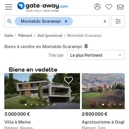
Localisation
Montaldo Scarampi
Italie
Piémont
Asti (province)
Montaldo Scarampi
8
Biens à vendre en Montaldo Scarampi
:
Trier par
Le plus Pertinent
Biens en vedette
Prix:
Prix:
3 000 000 €
2 800 000 €
Villa à Meina
Agrotourisme à Doglia
Piémont, Novara
Piémont, Coni