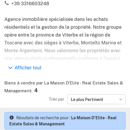
+39 3316603248
Agence immobilière spécialisée dans les achats
résidentiels et la gestion de la propriété. Notre groupe
opère entre la province de Viterbe et la région de
Toscane avec des sièges à Viterbe, Montalto Marina et
Monte Argentario. Nous valorisons les propriétés avec
une séance photo professionnelle conforme à l'aspect
réel de la maison et nous appliquons la garantie à nos
Afficher tout
missions de vente, si nous ne vendons pas dans le
temps prévu, vous ne paierez pas la commission. Nous
Biens à vendre par La Maison D’Elite - Real Estate Sales &
travaillons uniquement en exclusivité avec la pleine
4
Management
:
délégation et la confiance du propriétaire.
Trier par
Le plus Pertinent
Résultats de recherche pour :
La Maison D’Elite - Real
Estate Sales & Management