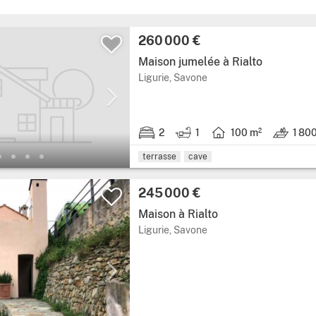
260 000 €
Maison jumelée à Rialto
Ligurie, Savone
2
1
100 m²
1 80
terrasse
cave
245 000 €
Maison à Rialto
Ligurie, Savone