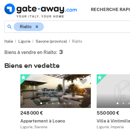
RECHERCHE RAP
Rialto
Italie
Ligurie
Savone (province)
Rialto
3
Biens à vendre en Rialto
:
Biens en vedette
248 000 €
550 000 €
Appartement à Loano
Villa à Vintimill
Ligurie, Savone
Ligurie, Imperia