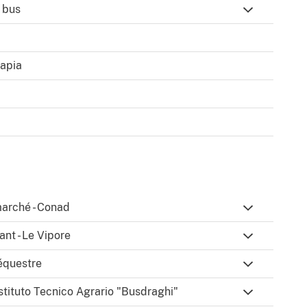
e bus
rapia
marché - Conad
ant - Le Vipore
équestre
Istituto Tecnico Agrario "Busdraghi"