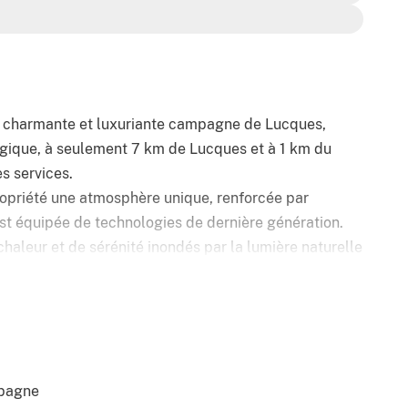
a charmante et luxuriante campagne de Lucques,
égique, à seulement 7 km de Lucques et à 1 km du
es services.
propriété une atmosphère unique, renforcée par
 est équipée de technologies de dernière génération.
chaleur et de sérénité inondés par la lumière naturelle
rdin plein de parterres de fleurs et de plantes
eau salée et un four à bois caractéristique de l'ancien
rande cuisine, une salle de bain et une pièce
pagne