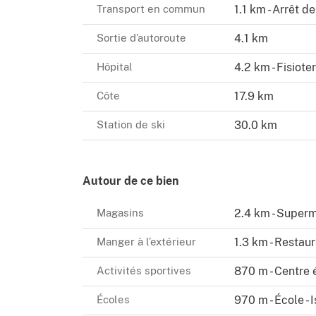
Transport en commun
1.1 km - Arrêt d
Sortie d’autoroute
4.1 km
Hôpital
4.2 km - Fisiote
Côte
17.9 km
Station de ski
30.0 km
Autour de ce bien
Magasins
2.4 km - Super
Manger à l’extérieur
1.3 km - Restaur
Activités sportives
870 m - Centre 
Écoles
970 m - École - 