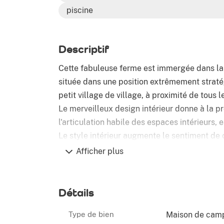
piscine
Descriptif
Cette fabuleuse ferme est immergée dans l
située dans une position extrêmement strat
petit village de village, à proximité de tous l
Le merveilleux design intérieur donne à la 
l'articulation habile des espaces intérieurs,
Le style intérieur augmente le sentiment de 
grâce aux grandes fenêtres.
Afficher plus
Le grand terrain plat abrite un magnifique ja
ornementales, il y a aussi une piscine 12x6 d'
bâtiment.
Détails
Au rez-de-chaussée se trouvent le salon, la g
Type de bien
Maison de cam
actuellement utilisée comme chambre.