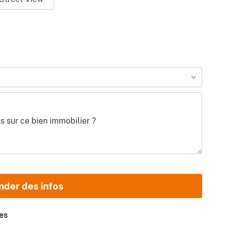
der des infos
es