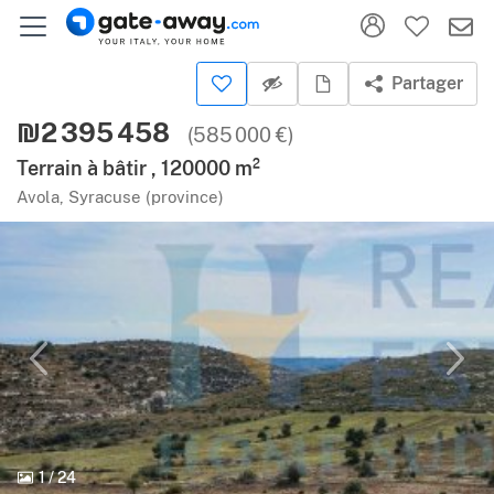
Partager
₪2 395 458
(585 000 €)
Terrain à bâtir , 120000 m²
Avola, Syracuse (province)
1
/
24