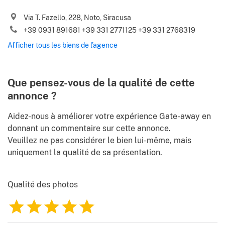
J’accepte les
Conditions d’utilisation
et la
Politique de
Via T. Fazello, 228, Noto, Siracusa
confidentialité
+39 0931 891681 +39 331 2771125 +39 331 2768319
Merci de m’envoyer les meilleures offres des biens en Italie, les
Afficher tous les biens de l’agence
nouvelles du marché, les astuces et les conseils de Gate-
.
away.com
Conditions d’utilisation
Que pensez-vous de la qualité de cette
annonce ?
Aidez-nous à améliorer votre expérience Gate-away en
donnant un commentaire sur cette annonce.
Veuillez ne pas considérer le bien lui-même, mais
uniquement la qualité de sa présentation.
Qualité des photos
1
2
3
4
5