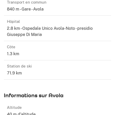
Transport en commun
régions les plus fascinantes du monde.
840 m - Gare - Avola
Ce texte a été traduit automatiquement.
Hôpital
Voir les descriptions saisies par l’annonceur
2.8 km - Ospedale Unico Avola-Noto - presidio
Giuseppe Di Maria
Côte
1.3 km
Station de ski
71.9 km
Informations sur Avola
Altitude
40 m d’altitude