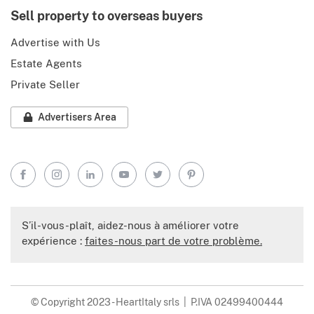
Sell property to overseas buyers
Advertise with Us
Estate Agents
Private Seller
Advertisers Area
Facebook
Instagram
LinkedIn
YouTube
Twitter
Pinterest
S’il-vous-plaît, aidez-nous à améliorer votre
expérience :
faites-nous part de votre problème.
© Copyright 2023 - HeartItaly srls | P.IVA 02499400444