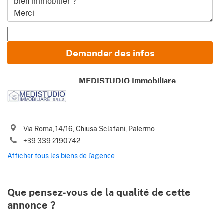
Prénom et Nom
Demander des infos
E-mail
MEDISTUDIO Immobiliare
Téléphone (y compris l’indicatif de pays)
J’accepte les
Conditions d’utilisation
et la
Politique de
Via Roma, 14/16, Chiusa Sclafani, Palermo
confidentialité
+39 339 2190742
Merci de m’envoyer les meilleures offres des biens en Italie, les
Afficher tous les biens de l’agence
nouvelles du marché, les astuces et les conseils de Gate-
away.com
Que pensez-vous de la qualité de cette
annonce ?