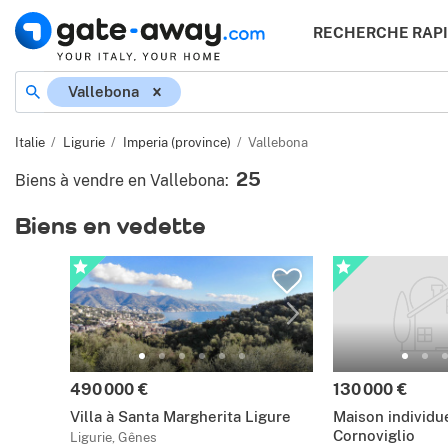
RECHERCHE RAP
Vallebona
Italie
Ligurie
Imperia (province)
Vallebona
25
Biens à vendre en Vallebona
:
Biens en vedette
490 000 €
130 000 €
Villa à Santa Margherita Ligure
Maison individue
Cornoviglio
Ligurie, Gênes