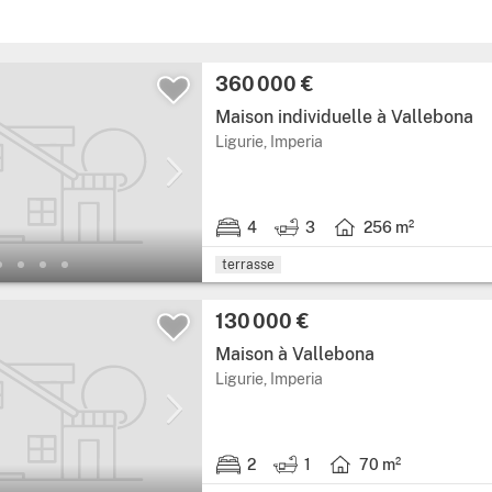
360 000 €
Maison individuelle à Vallebona
Ligurie, Imperia
4
3
256 m²
terrasse
130 000 €
Maison à Vallebona
Ligurie, Imperia
2
1
70 m²