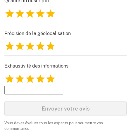
Qualité du descriptif
1
2
3
4
5
Précision de la géolocalisation
1
2
3
4
5
Exhaustivité des informations
1
2
3
4
5
Envoyer votre avis
Vous devez évaluer tous les aspects pour soumettre vos
commentaires