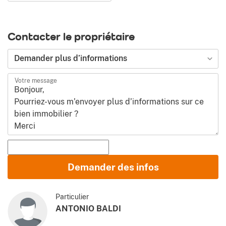
Contacter le propriétaire
Demander plus d’informations
Votre message
Prénom et Nom
Demander des infos
E-mail
Particulier
ANTONIO BALDI
Téléphone (y compris l’indicatif de pays)