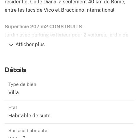
résidentiel Colle Diana, à seulement 40 km de Rome,
entre les lacs de Vico et Bracciano International
Superficie 207 m2 CONSTRUITS
-
Jardin avec parking extérieur pour 2 voitures, jardin de
500 m2
Afficher plus
Détails
Composé comme suit:
Type de bien
Villa
1. Rez-de-chaussée
: -Salon très lumineux d'environ 60
m2, sol en chêne, poêle à granulés en cheminée,
État
chauffage indépendant, Le salon a accès au jardin. Avec
Habitable de suite
une véranda / porche de 30 m2 avec un toit rustique de
poutres en bois.
Surface habitable