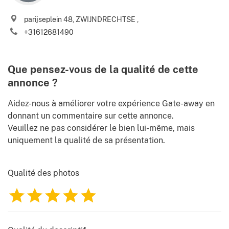
J’accepte les
Conditions d’utilisation
et la
Politique de
parijseplein 48, ZWIJNDRECHTSE ,
confidentialité
+31612681490
Merci de m’envoyer les meilleures offres des biens en Italie, les
nouvelles du marché, les astuces et les conseils de Gate-
.
away.com
Conditions d’utilisation
Que pensez-vous de la qualité de cette
annonce ?
Aidez-nous à améliorer votre expérience Gate-away en
donnant un commentaire sur cette annonce.
Veuillez ne pas considérer le bien lui-même, mais
uniquement la qualité de sa présentation.
Qualité des photos
1
2
3
4
5