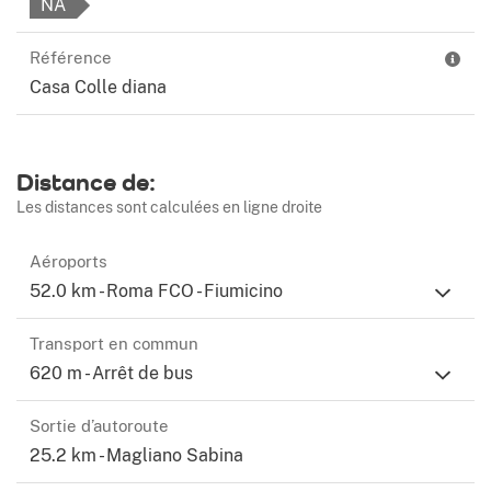
située dans le complexe résidentiel COLLE DIANA
NA
SUTRI, situé à 350 au-dessus du niveau de la mer, en
Référence
regardant l'horizon, vous vous perdez dans la vue
Casa Colle diana
splendide sur les collines
Ce texte a été traduit automatiquement.
Voir les descriptions saisies par l’annonceur
Distance de:
Les distances sont calculées en ligne droite
Aéroports
52.0 km - Roma FCO - Fiumicino
Transport en commun
620 m - Arrêt de bus
Sortie d’autoroute
25.2 km - Magliano Sabina