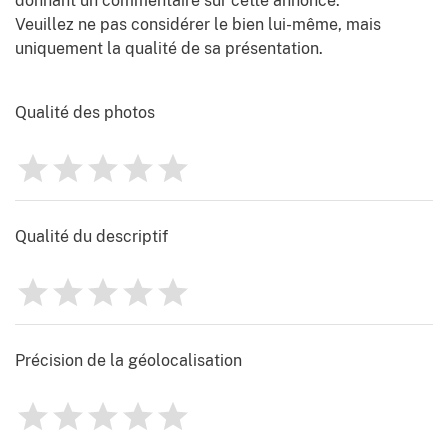
donnant un commentaire sur cette annonce.
Veuillez ne pas considérer le bien lui-même, mais
uniquement la qualité de sa présentation.
Qualité des photos
1
2
3
4
5
Évaluation
0
Qualité du descriptif
1
2
3
4
5
Évaluation
0
Précision de la géolocalisation
1
2
3
4
5
Évaluation
0