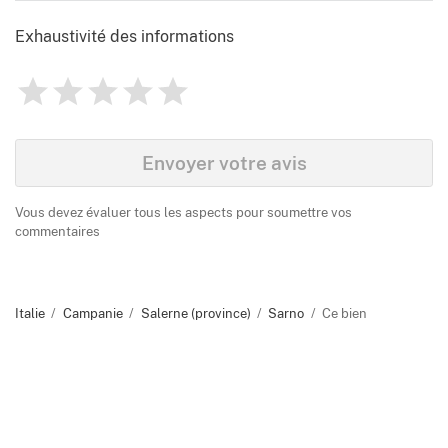
Exhaustivité des informations
1
2
3
4
5
Évaluation
0
Identify
Envoyer votre avis
Vous devez évaluer tous les aspects pour soumettre vos
commentaires
Italie
Campanie
Salerne (province)
Sarno
Ce bien