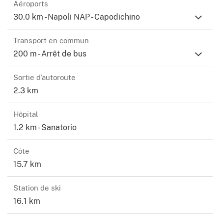
Aéroports
naturelle et relaxante du lieu. La propriété est
30.0 km - Napoli NAP - Capodichino
complétée par un grand parking privé et une position
privilégiée dominant le golfe de Salerne, offrant des
Transport en commun
vues inoubliables sur le Vésuve et Capri.
200 m - Arrêt de bus
Sortie d’autoroute
2.3 km
Hôpital
1.2 km - Sanatorio
Côte
15.7 km
Station de ski
16.1 km