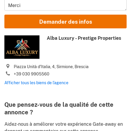
Prénom et Nom
Demander des infos
E-mail
Alba Luxury - Prestige Properties
Téléphone (y compris l’indicatif de pays)
Piazza Unità d'Italia, 4, Sirmione, Brescia
J’accepte les
Conditions d’utilisation
et la
Politique de
+39 030 9905560
confidentialité
Afficher tous les biens de l’agence
Merci de m’envoyer les meilleures offres des biens en Italie, les
nouvelles du marché, les astuces et les conseils de Gate-
.
away.com
Conditions d’utilisation
Que pensez-vous de la qualité de cette
Identify
annonce ?
Aidez-nous à améliorer votre expérience Gate-away en