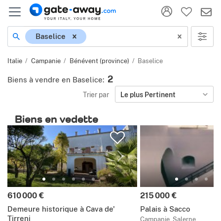
Localisation
Baselice
Italie
Campanie
Bénévent (province)
Baselice
2
Biens à vendre en Baselice
:
Trier par
Le plus Pertinent
Biens en vedette
Prix:
Prix:
610 000 €
215 000 €
Demeure historique à Cava de'
Palais à Sacco
Tirreni
Campanie, Salerne