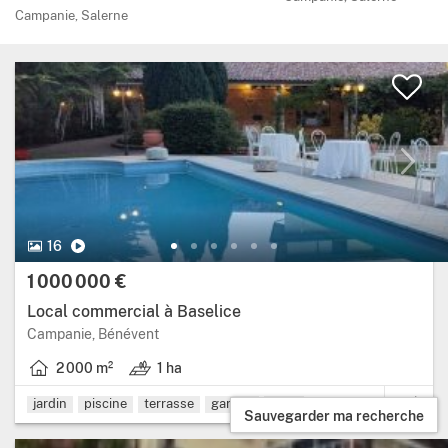
Campanie, Salerne
16 Photos.
Vidéo
16
Prix:
1 000 000 €
Local commercial à Baselice
Région: Campanie, province: Bénévent.
Campanie, Bénévent
2 000 m²
1 ha
Surface habitable: 2 000 mètres carrés.
Terrain: 1 ha.
jardin
piscine
terrasse
garage
cave
Sauvegarder ma recherche